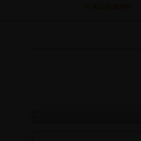
Magnesium
021-62999944