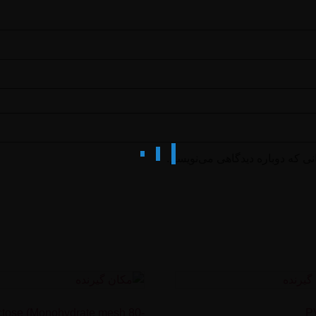
نی که دوباره دیدگاهی می‌نویسم.
ctose (Monohydrate mesh 80-
P